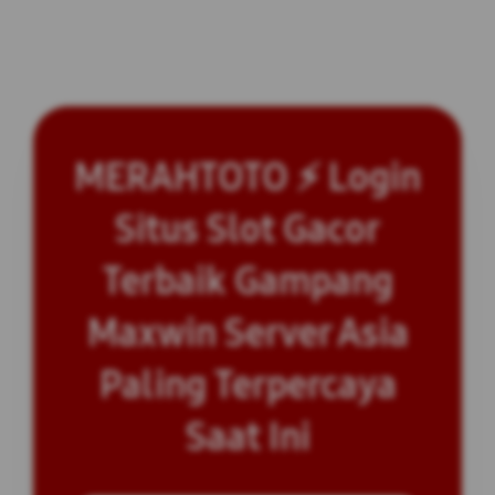
MERAHTOTO ⚡ Login
Situs Slot Gacor
Terbaik Gampang
Maxwin Server Asia
Paling Terpercaya
Saat Ini