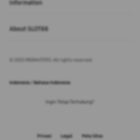
Information
Buka
About SLOT88
© 2025 MERAHTOTO. All rights reserved.
Indonesia / Bahasa Indonesia
Ingin Tetap Terhubung?
Privasi
Legal
Peta Situs