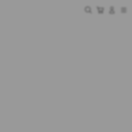
Skip
to
Cari
Troli
Login
Navigation
content